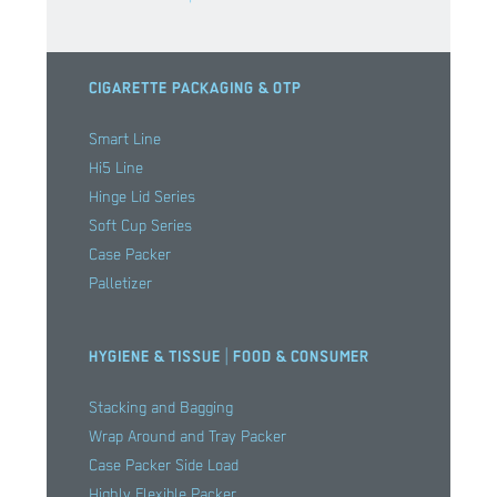
CIGARETTE PACKAGING & OTP
Smart Line
Hi5 Line
Hinge Lid Series
Soft Cup Series
Case Packer
Palletizer
HYGIENE & TISSUE | FOOD & CONSUMER
Stacking and Bagging
Wrap Around and Tray Packer
Case Packer Side Load
Highly Flexible Packer