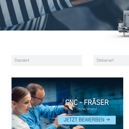
Standort
Stellenart
CNC - FRÄSER
(m/w/divers)
JETZT BEWERBEN >