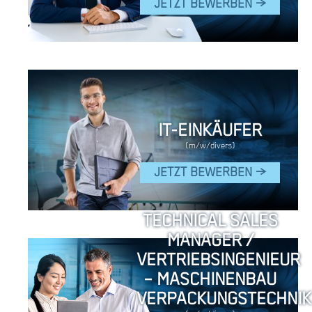
JETZT BEWERBEN >
IT-EINKÄUFER
(m/w/divers)
JETZT BEWERBEN >
TECHNICAL SALES
MANAGER /
VERTRIEBSINGENIEUR
– MASCHINENBAU
VERPACKUNGSTECHNIK