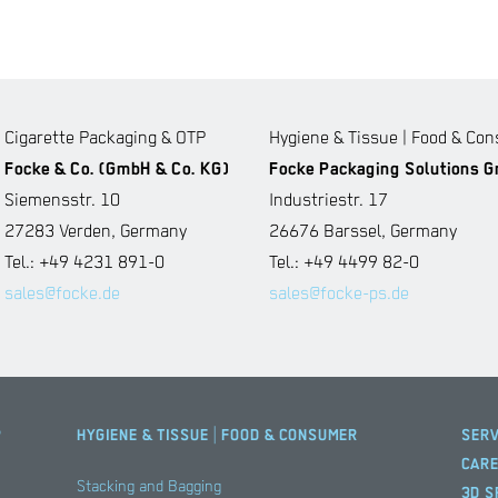
Cigarette Packaging & OTP
Hygiene & Tissue | Food & Co
Focke & Co. (GmbH & Co. KG)
Focke Packaging Solutions 
Siemensstr. 10
Industriestr. 17
27283 Verden, Germany
26676 Barssel, Germany
Tel.: +49 4231 891-0
Tel.: +49 4499 82-0
sales@focke.de
sales@focke-ps.de
P
HYGIENE & TISSUE | FOOD & CONSUMER
SERV
CAR
Stacking and Bagging
3D S