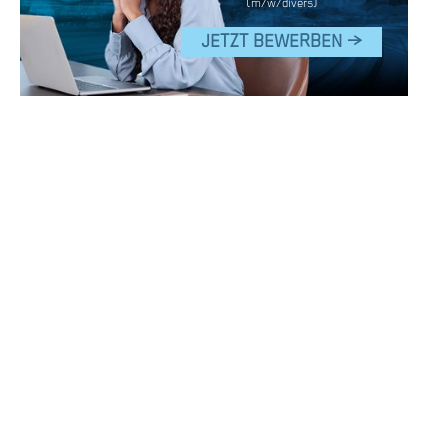
(m/w/divers)
JETZT BEWERBEN >