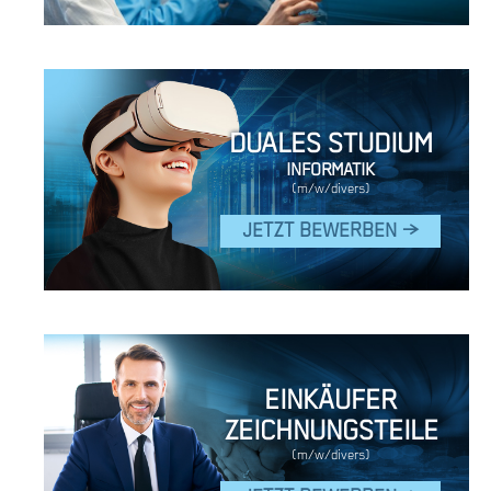
DUALES STUDIUM
INFORMATIK
(m/w/divers)
JETZT BEWERBEN >
EINKÄUFER
ZEICHNUNGSTEILE
(m/w/divers)