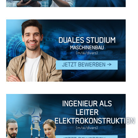
DUALES STUDIUM
MASCHINENBAU
(m/w/divers)
JETZT BEWERBEN >
INGENIEUR ALS
LEITER
ELEKTROKONSTRUKTION
(m/w/divers)