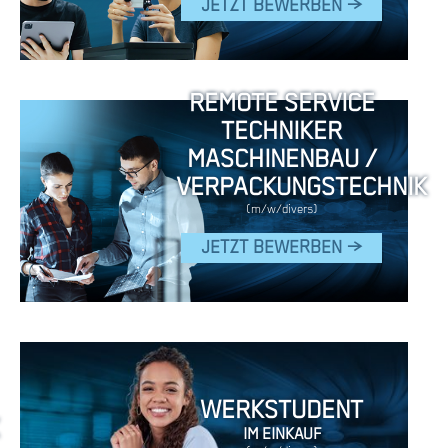
JETZT BEWERBEN >
REMOTE SERVICE
TECHNIKER
MASCHINENBAU /
VERPACKUNGSTECHNIK
(m/w/divers)
JETZT BEWERBEN >
WERKSTUDENT
IM EINKAUF