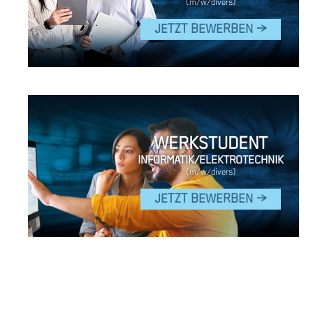
(m/w/divers)
JETZT BEWERBEN >
WERKSTUDENT
INFORMATIK/ELEKTROTECHNIK
(m/w/divers)
JETZT BEWERBEN >