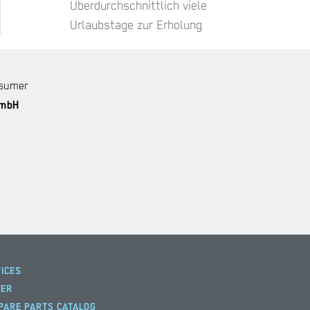
Überdurchschnittlich viele
Urlaubstage zur Erholung
nsumer
GmbH
ICES
EER
PARE PARTS CATALOG